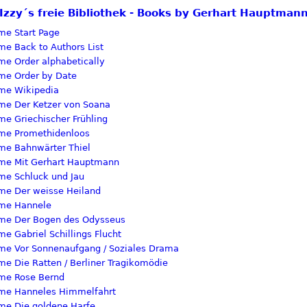
Izzy´s freie Bibliothek - Books by Gerhart Hauptman
Start Page
Back to Authors List
Order alphabetically
Order by Date
Wikipedia
Der Ketzer von Soana
Griechischer Frühling
Promethidenloos
Bahnwärter Thiel
Mit Gerhart Hauptmann
Schluck und Jau
Der weisse Heiland
Hannele
Der Bogen des Odysseus
Gabriel Schillings Flucht
Vor Sonnenaufgang / Soziales Drama
Die Ratten / Berliner Tragikomödie
Rose Bernd
Hanneles Himmelfahrt
Die goldene Harfe