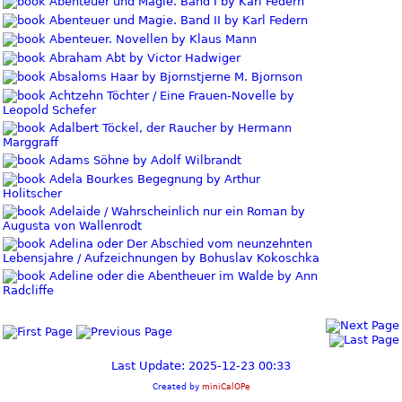
Abenteuer und Magie. Band I by Karl Federn
Abenteuer und Magie. Band II by Karl Federn
Abenteuer. Novellen by Klaus Mann
Abraham Abt by Victor Hadwiger
Absaloms Haar by Bjornstjerne M. Bjornson
Achtzehn Töchter / Eine Frauen-Novelle by
Leopold Schefer
Adalbert Töckel, der Raucher by Hermann
Marggraff
Adams Söhne by Adolf Wilbrandt
Adela Bourkes Begegnung by Arthur
Holitscher
Adelaide / Wahrscheinlich nur ein Roman by
Augusta von Wallenrodt
Adelina oder Der Abschied vom neunzehnten
Lebensjahre / Aufzeichnungen by Bohuslav Kokoschka
Adeline oder die Abentheuer im Walde by Ann
Radcliffe
Last Update: 2025-12-23 00:33
Created by
miniCalOPe