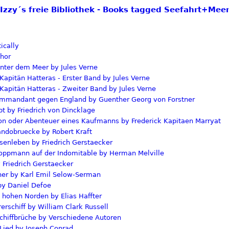
Izzy´s freie Bibliothek - Books tagged Seefahrt+Mee
ically
hor
nter dem Meer by Jules Verne
apitän Hatteras - Erster Band by Jules Verne
apitän Hatteras - Zweiter Band by Jules Verne
mmandant gegen England by Guenther Georg von Forstner
t by Friedrich von Dincklage
on oder Abenteuer eines Kaufmanns by Frederick Kapitaen Marryat
dobruecke by Robert Kraft
enleben by Friedrich Gerstaecker
toppmann auf der Indomitable by Herman Melville
Friedrich Gerstaecker
er by Karl Emil Selow-Serman
by Daniel Defoe
hohen Norden by Elias Haffter
schiff by William Clark Russell
chiffbrüche by Verschiedene Autoren
ied by Joseph Conrad