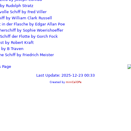
by Rudolph Stratz
lle Schiff by Fred Viller
ff by William Clark Russell
in der Flasche by Edgar Allan Poe
erschiff by Sophie Woerishoeffer
Schiff der Flotte by Gorch Fock
t by Robert Kraft
 by B Traven
e Schiff by Friedrich Meister
Last Update: 2025-12-23 00:33
Created by
miniCalOPe