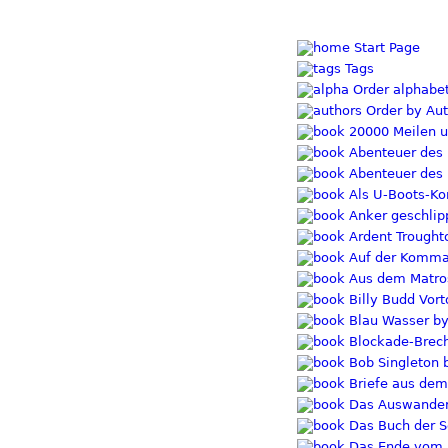
Start Page
Tags
Order alphabet
Order by Aut
20000 Meilen u
Abenteuer des K
Abenteuer des K
Als U-Boots-Ko
Anker geschlipp
Ardent Trought
Auf der Komman
Aus dem Matros
Billy Budd Vor
Blau Wasser by 
Blockade-Brech
Bob Singleton 
Briefe aus dem 
Das Auswanderer
Das Buch der S
Das Ende vom L