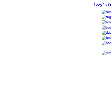
Izzy´s f