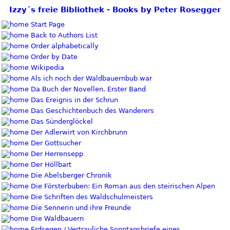
Izzy´s freie Bibliothek - Books by Peter Rosegger
Start Page
Back to Authors List
Order alphabetically
Order by Date
Wikipedia
Als ich noch der Waldbauernbub war
Da Buch der Novellen. Erster Band
Das Ereignis in der Schrun
Das Geschichtenbuch des Wanderers
Das Sünderglöckel
Der Adlerwirt von Kirchbrunn
Der Gottsucher
Der Herrensepp
Der Höllbart
Die Abelsberger Chronik
Die Försterbuben: Ein Roman aus den steirischen Alpen
Die Schriften des Waldschulmeisters
Die Sennerin und ihre Freunde
Die Waldbauern
Erdsegen / Vertrauliche Sonntagsbriefe eines