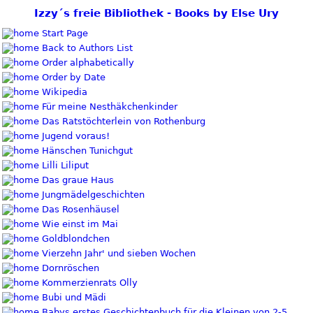
Izzy´s freie Bibliothek - Books by Else Ury
Start Page
Back to Authors List
Order alphabetically
Order by Date
Wikipedia
Für meine Nesthäkchenkinder
Das Ratstöchterlein von Rothenburg
Jugend voraus!
Hänschen Tunichgut
Lilli Liliput
Das graue Haus
Jungmädelgeschichten
Das Rosenhäusel
Wie einst im Mai
Goldblondchen
Vierzehn Jahr' und sieben Wochen
Dornröschen
Kommerzienrats Olly
Bubi und Mädi
Babys erstes Geschichtenbuch für die Kleinen von 2-5