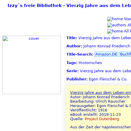
Izzy´s freie Bibliothek - Vierzig Jahre aus dem L
Star
Al
All 
Title:
Vierzig Jahre aus dem Leben
Author:
Johann Konrad Friederich
Title-Search:
Amazon.DE
Buchf
Tags:
Historisches
Serie:
Vierzig Jahre aus dem Lebe
Publisher:
Egon Fleischel & Co.
Vierzig Jahre aus dem Leben ein
Autor: Johann Konrad Friederich
Bearbeitung: Ulrich Rauscher
Herausgeber: Egon Fleischel & 
Veröffentlicht: 1916
eBook erstellt: 2019-11-23
Quelle:
Project Gutenberg
Aus der Zeit der napoleonischen