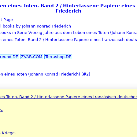
eben eines Toten. Band 2 / Hinterlassene Papiere eine
Friederich
t Page
l books by Johann Konrad Friederich
books in Serie Vierzig Jahre aus dem Leben eines Toten (Johann Konra
 eines Toten. Band 2 / Hinterlassene Papiere eines französisch-deuts
reund.DE
ZVAB.COM
Terrashop.DE
n eines Toten (Johann Konrad Friederich) (#2)
es Toten. Band 2 / Hinterlassene Papiere eines französisch-deutschen
Co.
 Kriege.