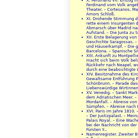
X. Ferdinand VII. Einzug 
Ferdinand vom Volk angeb
Theater. – Cortesanos, Ma
Amors Schloß.
XI. Drohende Stimmung der
rette einem Insurgenten 
Abmarsch über Madrid nac
Aufstand. – Die Junta zu 
XII. Erste Belagerung von
Geschichte Saragossas. – 
und Häuserkampf. – Die g
Barcelona. – Spanische Si
XIII. Ankunft zu Montpell
macht sich beim Volk belie
Rückkehr nach Neapel, wo
durch eine beabsichtigte
XIV. Besitznahme des Kirc
Gewaltsame Entführung Pi
Schönbrunn. – Parade dase
Liebenswürdige Wirtinnen. 
XV. Venedig. – Sankt Mark
dem Adriatischen Meer. – 
Mordanfall. – Abreise von
Sümpfen. – Abreise nach P
XVI. Paris im Jahre 1810.
– Der Justizpalast. – Me
Palais Royal. – Eine Wach
bei der Nachricht von de
Fürsten Y...
Namenregister. Zweiter B