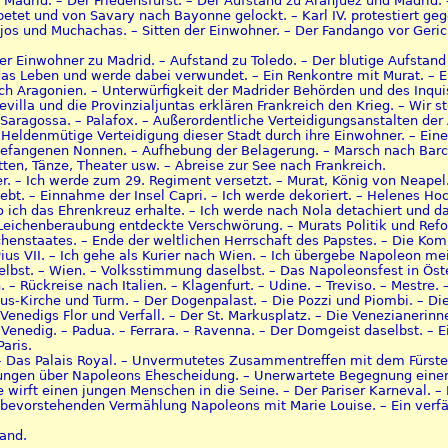
in Madrid. – Der Friedensfürst. – Der Aufstand zu Aranjuez und Madrid.
etet und von Savary nach Bayonne gelockt. – Karl IV. protestiert ge
jos und Muchachas. – Sitten der Einwohner. – Der Fandango vor Geri
 Einwohner zu Madrid. – Aufstand zu Toledo. – Der blutige Aufstand 
das Leben und werde dabei verwundet. – Ein Renkontre mit Murat. – 
h Aragonien. – Unterwürfigkeit der Madrider Behörden und des Inquis
Sevilla und die Provinzialjuntas erklären Frankreich den Krieg. – Wi
 Saragossa. – Palafox. – Außerordentliche Verteidigungsanstalten der 
Heldenmütige Verteidigung dieser Stadt durch ihre Einwohner. – Eine 
efangenen Nonnen. – Aufhebung der Belagerung. – Marsch nach Barcel
tten, Tänze, Theater usw. – Abreise zur See nach Frankreich.
ier. – Ich werde zum 29. Regiment versetzt. – Murat, König von Neape
bt. – Einnahme der Insel Capri. – Ich werde dekoriert. – Helenes Hoch
 ich das Ehrenkreuz erhalte. – Ich werde nach Nola detachiert und d
 Leichenberaubung entdeckte Verschwörung. – Murats Politik und Re
henstaates. – Ende der weltlichen Herrschaft des Papstes. – Die Komm
us VII. – Ich gehe als Kurier nach Wien. – Ich übergebe Napoleon m
lbst. – Wien. – Volksstimmung daselbst. – Das Napoleonsfest in Öster
– Rückreise nach Italien. – Klagenfurt. – Udine. – Treviso. – Mestre.
us-Kirche und Turm. – Der Dogenpalast. – Die Pozzi und Piombi. – D
Venedigs Flor und Verfall. – Der St. Markusplatz. – Die Venezianerinn
 Venedig. – Padua. – Ferrara. – Ravenna. – Der Domgeist daselbst. – Ei
aris.
 – Das Palais Royal. – Unvermutetes Zusammentreffen mit dem Fürsten
inungen über Napoleons Ehescheidung. – Unerwartete Begegnung einer 
e wirft einen jungen Menschen in die Seine. – Der Pariser Karneval.
r bevorstehenden Vermählung Napoleons mit Marie Louise. – Ein verf
and.