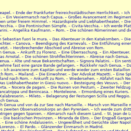
eapel. – Ende der Frankfurter freireichsstädtischen Herrlichkeit. – I
 – Ein Vexiermarsch nach Capua. – Großes Avancement im Regiment. – 
ben unter freiem Himmel. – Hazardspiele und Liebhabertheater. – Di
-Vecchia. – Die Pontinischen Sümpfe. – Civita-Vecchia. – Ich werde 
sarini. – Angelika Kaufmann. – Rom. – Die schönen Römerinnen und d
.
n Sebastian fuori le mura. – Das Abenteuer in den Katakomben. – Die
ochter. – Canova. – Beendigung des Karnevals. – Die Entführung einer
rsetzt. – Herzbrechender Abschied und Abreise von Rom.
ch Genua. – Ankunft zu Florenz. – Eine Überraschung. – Ein Abenteuer.
as Arnotal. – Die schönen Strohflechterinnen. – Abreise nach Genua.
Genua. – Alte und neue Bekanntschaften. – Signora Palatini. – Ein sen
 nehme fast eine ganze Bande gefangen. – Rückkehr nach Genua. – Das
– Ich avanciere zum Kapitän und werde wieder zum ersten Bataillon v
h Rom. – Mailand. – Die Einwohner. – Der Advokat Mazetti. – Eine Spiel
ailand nach Rom. – Ankunft zu Rom. – Wiedersehen. – Abfahrt nach Ne
 Das Liebhabertheater in Giesù nuovo. – Besteigung des Vesuvs. – Der
ta. – Nocera de pagani. – Die Ruinen von Pestum. – Zweiter Feldzug 
ancatrippa und Benincasa. – Monteleone. – Ermordung eines Kuriers. 
Kalabreserin. – Mileto. – Belagerung der Festungen Scilla und Reggi
ach Genua.
ch Genua und von da zur See nach Marseille. – Marsch von Marseille n
es zweiten Observationskorps an den Pyrenäen. – Ich werde zum dritt
ntrigen gegen Spanien. – Abmarsch nach diesem Land. – St. Jean de L
 – Die baskischen Provinzen. – Miranda de Ebro. – Der Engpaß Gargant
é. – Eine schöne Andalusierin. – Ungewißheit und Gerüchte über Napol
Lorenzo. – El Pardo. – Glänzender Einmarsch in Madrid.