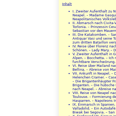
Inhalt
I. Zweiter Aufenthalt zu N
Neapel. – Madame Gasqui.
Neapolitanisches Volksle
II. Abmarsch nach Civita
Torlonia. – Prinzessin Ce
Sebastian vor den Mauern
III. Die Katakomben. – Sa
Antiquar Vasi und seine T
zum dritten Bataillon ve
IV. Reise über Florenz na
Schönen. – Lady Mary. – D
V. Zweiter Aufenthalt in 
Alpen. – Bocchetta. – Ich
furchtbare Verschwörung. 
VI. Reise über Mailand nac
Bellina. – Abreise von M
VII. Ankunft in Neapel. –
Helenchen Cramer. – Caser
– Die Brigantenhäupter Fr
Briganten. – Die hübsche 
nach Neapel. – Abreise n
VIII. Reise von Neapel na
Toulouse. – Formierung d
Hasparren. – Napoleons I
IX. Einmarsch in Spanien.
Valladolid. – Ein Autodaf
Biwak bei Segovia. – San 