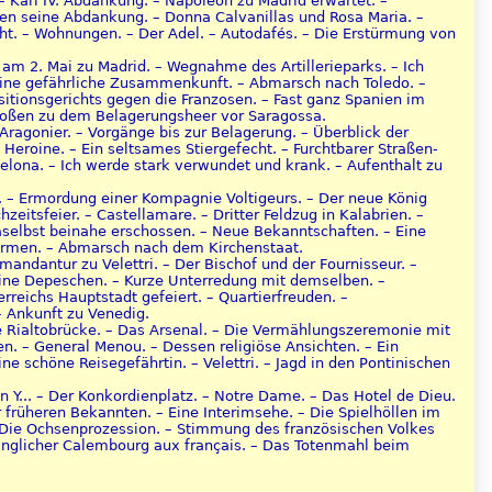
 – Karl IV. Abdankung. – Napoleon zu Madrid erwartet. –
gen seine Abdankung. – Donna Calvanillas und Rosa Maria. –
cht. – Wohnungen. – Der Adel. – Autodafés. – Die Erstürmung von
am 2. Mai zu Madrid. – Wegnahme des Artillerieparks. – Ich
Eine gefährliche Zusammenkunft. – Abmarsch nach Toledo. –
itionsgerichts gegen die Franzosen. – Fast ganz Spanien im
r stoßen zu dem Belagerungsheer vor Saragossa.
Aragonier. – Vorgänge bis zur Belagerung. – Überblick der
Heroine. – Ein seltsames Stiergefecht. – Furchtbarer Straßen-
ona. – Ich werde stark verwundet und krank. – Aufenthalt zu
l. – Ermordung einer Kompagnie Voltigeurs. – Der neue König
zeitsfeier. – Castellamare. – Dritter Feldzug in Kalabrien. –
aselbst beinahe erschossen. – Neue Bekanntschaften. – Eine
formen. – Abmarsch nach dem Kirchenstaat.
andantur zu Velettri. – Der Bischof und der Fournisseur. –
eine Depeschen. – Kurze Unterredung mit demselben. –
reichs Hauptstadt gefeiert. – Quartierfreuden. –
 – Ankunft zu Venedig.
ie Rialtobrücke. – Das Arsenal. – Die Vermählungszeremonie mit
en. – General Menou. – Dessen religiöse Ansichten. – Ein
ne schöne Reisegefährtin. – Velettri. – Jagd in den Pontinischen
 Y... – Der Konkordienplatz. – Notre Dame. – Das Hotel de Dieu.
früheren Bekannten. – Eine Interimsehe. – Die Spielhöllen im
 – Die Ochsenprozession. – Stimmung des französischen Volkes
änglicher Calembourg aux français. – Das Totenmahl beim