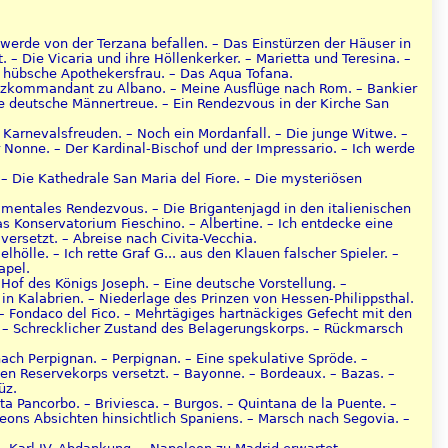
ch werde von der Terzana befallen. – Das Einstürzen der Häuser in
Die Vicaria und ihre Höllenkerker. – Marietta und Teresina. –
e hübsche Apothekersfrau. – Das Aqua Tofana.
Platzkommandant zu Albano. – Meine Ausflüge nach Rom. – Bankier
ie deutsche Männertreue. – Ein Rendezvous in der Kirche San
 Karnevalsfreuden. – Noch ein Mordanfall. – Die junge Witwe. –
 Nonne. – Der Kardinal-Bischof und der Impressario. – Ich werde
 – Die Kathedrale San Maria del Fiore. – Die mysteriösen
timentales Rendezvous. – Die Brigantenjagd in den italienischen
 Konservatorium Fieschino. – Albertine. – Ich entdecke eine
ersetzt. – Abreise nach Civita-Vecchia.
hölle. – Ich rette Graf G... aus den Klauen falscher Spieler. –
apel.
 Hof des Königs Joseph. – Eine deutsche Vorstellung. –
in Kalabrien. – Niederlage des Prinzen von Hessen-Philippsthal.
– Fondaco del Fico. – Mehrtägiges hartnäckiges Gefecht mit den
o. – Schrecklicher Zustand des Belagerungskorps. – Rückmarsch
ach Perpignan. – Perpignan. – Eine spekulative Spröde. –
en Reservekorps versetzt. – Bayonne. – Bordeaux. – Bazas. –
üz.
a Pancorbo. – Briviesca. – Burgos. – Quintana de la Puente. –
eons Absichten hinsichtlich Spaniens. – Marsch nach Segovia. –