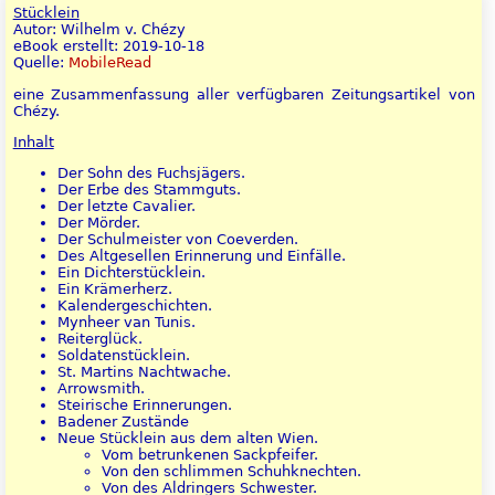
Stücklein
Autor: Wilhelm v. Chézy
eBook erstellt: 2019-10-18
Quelle:
MobileRead
eine Zusammenfassung aller verfügbaren Zeitungsartikel von
Chézy.
Inhalt
Der Sohn des Fuchsjägers.
Der Erbe des Stammguts.
Der letzte Cavalier.
Der Mörder.
Der Schulmeister von Coeverden.
Des Altgesellen Erinnerung und Einfälle.
Ein Dichterstücklein.
Ein Krämerherz.
Kalendergeschichten.
Mynheer van Tunis.
Reiterglück.
Soldatenstücklein.
St. Martins Nachtwache.
Arrowsmith.
Steirische Erinnerungen.
Badener Zustände
Neue Stücklein aus dem alten Wien.
Vom betrunkenen Sackpfeifer.
Von den schlimmen Schuhknechten.
Von des Aldringers Schwester.