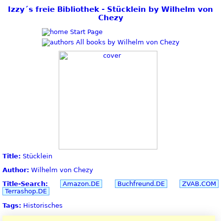
Izzy´s freie Bibliothek - Stücklein by Wilhelm von
Chezy
Start Page
All books by Wilhelm von Chezy
Title:
Stücklein
Author:
Wilhelm von Chezy
Title-Search:
Amazon.DE
Buchfreund.DE
ZVAB.COM
Terrashop.DE
Tags:
Historisches