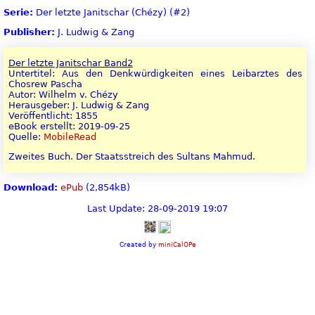
Serie:
Der letzte Janitschar (Chézy) (#2)
Publisher:
J. Ludwig & Zang
Der letzte Janitschar Band2
Untertitel: Aus den Denkwürdigkeiten eines Leibarztes des
Chosrew Pascha
Autor: Wilhelm v. Chézy
Herausgeber: J. Ludwig & Zang
Veröffentlicht: 1855
eBook erstellt: 2019-09-25
Quelle:
MobileRead
Zweites Buch. Der Staatsstreich des Sultans Mahmud.
Download:
ePub
(2,854kB)
Last Update: 28-09-2019 19:07
Created by
miniCalOPe