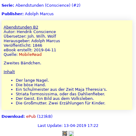
Serie:
Abendstunden (Conscience) (#2)
Publisher:
Adolph Marcus
Abendstunden B2
Autor: Hendrik Conscience
Übersetzer: Joh. Wilh. Wolf
Herausgeber: Adolph Marcus
Veröffentlicht: 1846
eBook erstellt: 2019-04-11
Quelle:
MobileRead
Zweites Bändchen.
Inhalt
Der lange Nagel.
Die böse Hand.
Ein Schulmeister aus der Zeit Maja Theresia‘s.
Striata formosissima, oder das Dahlienfieber.
Der Geist. Ein Bild aus dem Volksleben.
Die Großmutter. Zwei Erzählungen für Kinder.
Download:
ePub
(123kB)
Last Update: 13-04-2019 17:22