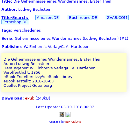
Title:
Die Geheimnisse eines Wundermannes. Erster Theil
Author:
Ludwig Bechstein
Title-Search:
Amazon.DE
Buchfreund.DE
ZVAB.COM
Terrashop.DE
Tags:
Verschiedenes
Serie:
Geheimnisse eines Wundermannes (Ludwig Bechstein) (#1)
Publisher:
W. Einhorn's Verlag/C. A. Hartleben
Die Geheimnisse eines Wundermannes. Erster Theil
Autor: Ludwig Bechstein
Herausgeber: W. Einhorn's Verlag/C. A. Hartleben
Veröffentlicht: 1856
eBook Ersteller: Izzy's eBook Library
eBook erstellt: 2018-10-03
Quelle: Project Gutenberg
Download:
ePub
(243kB)
Last Update: 03-10-2018 00:07
Created by
miniCalOPe