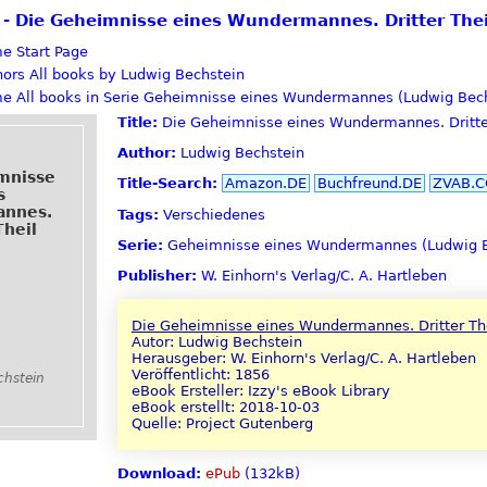
ek - Die Geheimnisse eines Wundermannes. Dritter The
Start Page
All books by Ludwig Bechstein
All books in Serie Geheimnisse eines Wundermannes (Ludwig Bech
Title:
Die Geheimnisse eines Wundermannes. Dritte
Author:
Ludwig Bechstein
mnisse
Title-Search:
Amazon.DE
Buchfreund.DE
ZVAB.
s
nnes.
Tags:
Verschiedenes
Theil
Serie:
Geheimnisse eines Wundermannes (Ludwig B
Publisher:
W. Einhorn's Verlag/C. A. Hartleben
Die Geheimnisse eines Wundermannes. Dritter Th
Autor: Ludwig Bechstein
Herausgeber: W. Einhorn's Verlag/C. A. Hartleben
Veröffentlicht: 1856
chstein
eBook Ersteller: Izzy's eBook Library
eBook erstellt: 2018-10-03
Quelle: Project Gutenberg
Download:
ePub
(132kB)