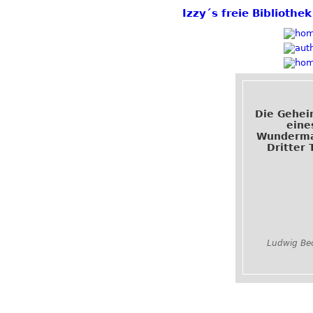
Izzy´s freie Biblioth
Die Gehei
eine
Wunderma
Dritter 
Ludwig Be