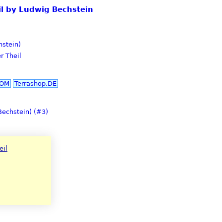
il by Ludwig Bechstein
stein)
r Theil
COM
Terrashop.DE
echstein) (#3)
eil