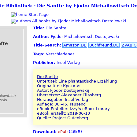
eie Bibliothek - Die Sanfte by Fjodor Michailowitsch D
Start Page
All books by Fjodor Michailowitsch Dostojewski
Title:
Die Sanfte
Author:
Fjodor Michailowitsch Dostojewski
nfte
Title-Search:
Amazon.DE
Buchfreund.DE
ZVAB.
Tags:
Verschiedenes
Publisher:
Insel-Verlag
Die Sanfte
Untertitel: Eine phantastische Erzählung
Originaltitel: Кроткая
Autor: Fjodor Dostojewskij
Übersetzer: Alexander Eliasberg
ilowitsch
Herausgeber: Insel-Verlag
wski
Auflage: 36.-45. Tausend
eBook Ersteller: Izzy's eBook Library
eBook erstellt: 2018-06-10
Quelle: Project Gutenberg
Download:
ePub
(46kB)