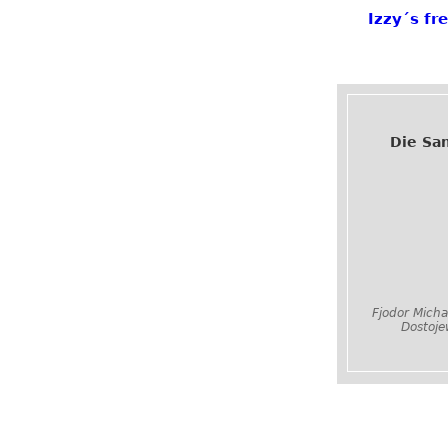
Izzy´s fr
Die Sa
Fjodor Micha
Dostoje