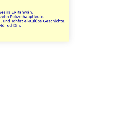
Wesirs Er-Rahwân.
zehn Polizeihauptleute.
, und Tohfat el-Kulûbs Geschichte.
Nûr ed-Dîn.