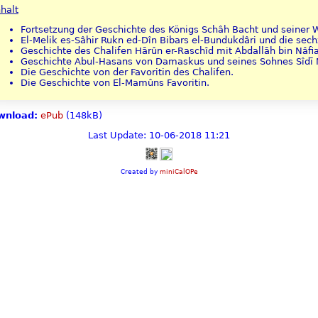
nhalt
Fortsetzung der Geschichte des Königs Schâh Bacht und seiner 
El-Melik es-Sâhir Rukn ed-Dîn Bibars el-Bundukdâri und die sech
Geschichte des Chalifen Hārûn er-Raschîd mit Abdallāh bin Nâfia
Geschichte Abul-Hasans von Damaskus und seines Sohnes Sîdī 
Die Geschichte von der Favoritin des Chalifen.
Die Geschichte von El-Mamûns Favoritin.
wnload:
ePub
(148kB)
Last Update: 10-06-2018 11:21
Created by
miniCalOPe