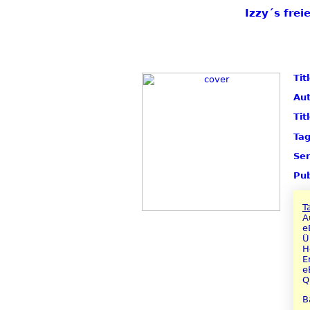
Izzy´s fre
Tit
Aut
Tit
Tag
Ser
Pub
T
A
e
Ü
H
E
e
Q
B