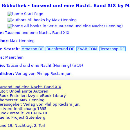
ie Bibliothek - Tausend und eine Nacht. Band XIX by 
Start Page
All books by Max Henning
All books in Serie Tausend und eine Nacht (Henning)
le:
Tausend und eine Nacht. Band XIX
hor:
Max Henning
le-Search:
Amazon.DE
Buchfreund.DE
ZVAB.COM
Terrashop.DE
s:
Maerchen
ie:
Tausend und eine Nacht (Henning) (#19)
lisher:
Verlag von Philipp Reclam jun.
ausend und eine Nacht. Band XIX
utor: Unbekannte Autoren
Book Ersteller: Izzy's eBook Library
bersetzer: Max Henning
erausgeber: Verlag von Philipp Reclam jun.
rstveröffentlichung: 1895
Book erstellt: 2018-06-10
uelle: Project Gutenberg
and 19: Nachtrag. 2. Teil