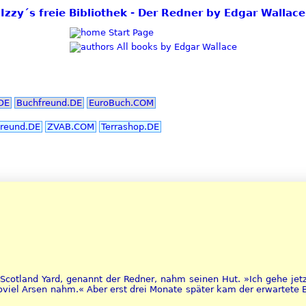
Izzy´s freie Bibliothek - Der Redner by Edgar Wallace
Start Page
All books by Edgar Wallace
DE
Buchfreund.DE
EuroBuch.COM
reund.DE
ZVAB.COM
Terrashop.DE
Scotland Yard, genannt der Redner, nahm seinen Hut. »Ich gehe jetzt
iel Arsen nahm.« Aber erst drei Monate später kam der erwartete Bri