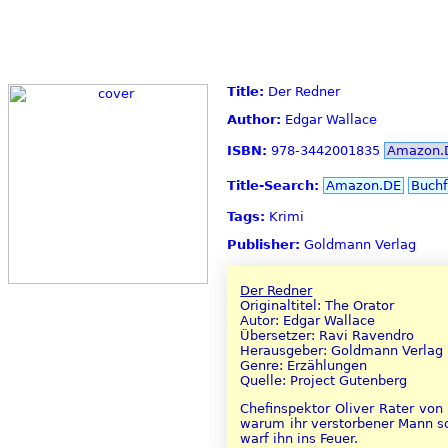
Title:
Der Redner
Author:
Edgar Wallace
ISBN:
978-3442001835
Amazon.
Title-Search:
Amazon.DE
Buchf
Tags:
Krimi
Publisher:
Goldmann Verlag
Der Redner
Originaltitel: The Orator
Autor: Edgar Wallace
Übersetzer: Ravi Ravendro
Herausgeber: Goldmann Verlag
Genre: Erzählungen
Quelle: Project Gutenberg
Chefinspektor Oliver Rater von 
warum ihr verstorbener Mann sov
warf ihn ins Feuer.