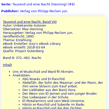
Serie:
Tausend und eine Nacht (Henning) (#8)
Publisher:
Verlag von Philipp Reclam jun.
Tausend und eine Nacht. Band VIII
Autor: Unbekannte Autoren
Übersetzer: Max Henning
Herausgeber: Verlag von Philipp Reclam jun.
Veröffentlicht: 1895
Thema: Erzählung
eBook Ersteller: Izzy's eBook Library
eBook erstellt: 2018-03-04
Quelle: Project Gutenberg
Band 8: 372.-462. Nacht.
Inhalt
Uns el-Wudschûd und Ward fil-Akmâm.
Anekdoten.
Abū Nowâs und Er-Raschîd.
Abdallāh, der Sohn des Maamar, und der Mann, der
ihm seine Sklavin zum Kauf anbot.
Der Liebhaber aus den Banū Ozra.
Der Wesir von El-Jemen und sein junger Bruder.
Das Liebespaar in der Schule.
El-Mutalammis und sein Weib Umeime.
Hārûn er-Raschîd und Subeide im Bade.
Hārûn er-Raschîd und die drei Dichter.