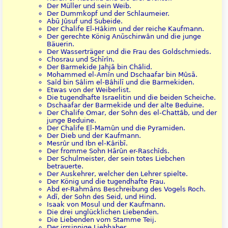
Der Müller und sein Weib.
Der Dummkopf und der Schlaumeier.
Abū Jûsuf und Subeide.
Der Chalife El-Hâkim und der reiche Kaufmann.
Der gerechte König Anūschirwân und die junge
Bäuerin.
Der Wasserträger und die Frau des Goldschmieds.
Chosrau und Schīrîn.
Der Barmekide Jahjā bin Châlid.
Mohammed el-Amîn und Dschaafar bin Mûsā.
Saîd bin Sâlim el-Bâhilī und die Barmekiden.
Etwas von der Weiberlist.
Die tugendhafte Israelitin und die beiden Scheiche.
Dschaafar der Barmekide und der alte Beduine.
Der Chalife Omar, der Sohn des el-Chattâb, und der
junge Beduine.
Der Chalife El-Mamûn und die Pyramiden.
Der Dieb und der Kaufmann.
Mesrûr und Ibn el-Kâribī.
Der fromme Sohn Hārûn er-Raschîds.
Der Schulmeister, der sein totes Liebchen
betrauerte.
Der Auskehrer, welcher den Lehrer spielte.
Der König und die tugendhafte Frau.
Abd er-Rahmâns Beschreibung des Vogels Roch.
Adī, der Sohn des Seid, und Hind.
Isaak von Mosul und der Kaufmann.
Die drei unglücklichen Liebenden.
Die Liebenden vom Stamme Teij.
Der irrsinnige Liebhaber.