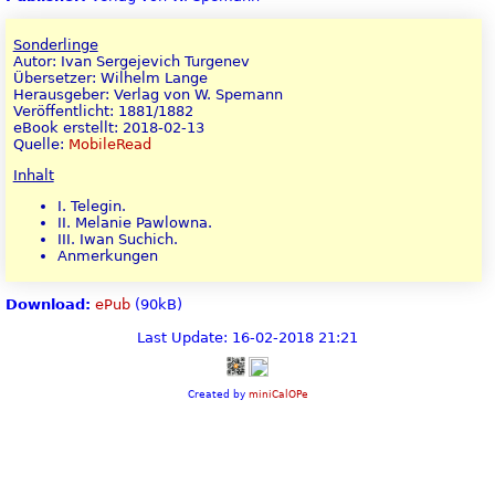
Sonderlinge
Autor: Ivan Sergejevich Turgenev
Übersetzer: Wilhelm Lange
Herausgeber: Verlag von W. Spemann
Veröffentlicht: 1881/1882
eBook erstellt: 2018-02-13
Quelle:
MobileRead
Inhalt
I. Telegin.
II. Melanie Pawlowna.
III. Iwan Suchich.
Anmerkungen
Download:
ePub
(90kB)
Last Update: 16-02-2018 21:21
Created by
miniCalOPe