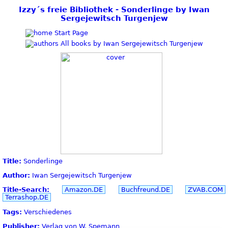
Izzy´s freie Bibliothek - Sonderlinge by Iwan
Sergejewitsch Turgenjew
Start Page
All books by Iwan Sergejewitsch Turgenjew
Title:
Sonderlinge
Author:
Iwan Sergejewitsch Turgenjew
Title-Search:
Amazon.DE
Buchfreund.DE
ZVAB.COM
Terrashop.DE
Tags:
Verschiedenes
Publisher:
Verlag von W. Spemann