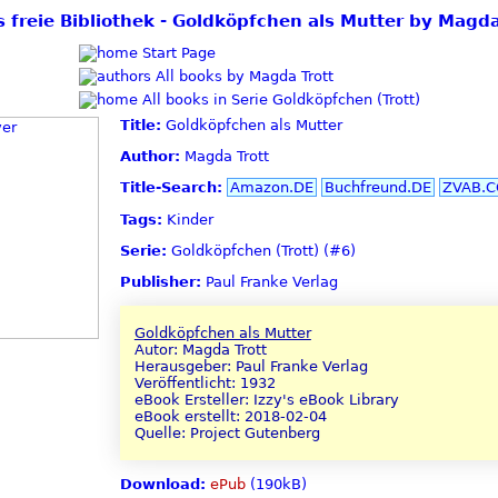
s freie Bibliothek - Goldköpfchen als Mutter by Magda
Start Page
All books by Magda Trott
All books in Serie Goldköpfchen (Trott)
Title:
Goldköpfchen als Mutter
Author:
Magda Trott
Title-Search:
Amazon.DE
Buchfreund.DE
ZVAB.
Tags:
Kinder
Serie:
Goldköpfchen (Trott) (#6)
Publisher:
Paul Franke Verlag
Goldköpfchen als Mutter
Autor: Magda Trott
Herausgeber: Paul Franke Verlag
Veröffentlicht: 1932
eBook Ersteller: Izzy's eBook Library
eBook erstellt: 2018-02-04
Quelle: Project Gutenberg
Download:
ePub
(190kB)