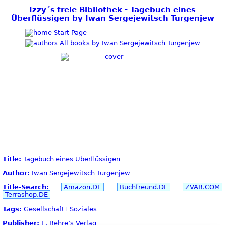
Izzy´s freie Bibliothek - Tagebuch eines
Überflüssigen by Iwan Sergejewitsch Turgenjew
Start Page
All books by Iwan Sergejewitsch Turgenjew
Title:
Tagebuch eines Überflüssigen
Author:
Iwan Sergejewitsch Turgenjew
Title-Search:
Amazon.DE
Buchfreund.DE
ZVAB.COM
Terrashop.DE
Tags:
Gesellschaft+Soziales
Publisher:
E. Behre’s Verlag