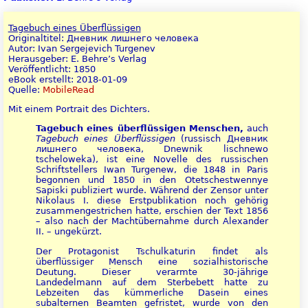
Tagebuch eines Überflüssigen
Originaltitel: Дневник лишнего человека
Autor: Ivan Sergejevich Turgenev
Herausgeber: E. Behre’s Verlag
Veröffentlicht: 1850
eBook erstellt: 2018-01-09
Quelle:
MobileRead
Mit einem Portrait des Dichters.
Tagebuch eines überflüssigen Menschen,
auch
Tagebuch eines Überflüssigen
(russisch Дневник
лишнего человека, Dnewnik lischnewo
tscheloweka), ist eine Novelle des russischen
Schriftstellers Iwan Turgenew, die 1848 in Paris
begonnen und 1850 in den Otetschestwennye
Sapiski publiziert wurde. Während der Zensor unter
Nikolaus I. diese Erstpublikation noch gehörig
zusammengestrichen hatte, erschien der Text 1856
– also nach der Machtübernahme durch Alexander
II. – ungekürzt.
Der Protagonist Tschulkaturin findet als
überflüssiger Mensch eine sozialhistorische
Deutung. Dieser verarmte 30-jährige
Landedelmann auf dem Sterbebett hatte zu
Lebzeiten das kümmerliche Dasein eines
subalternen Beamten gefristet, wurde von den