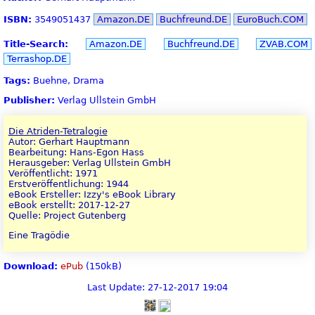
ISBN:
3549051437
Amazon.DE
Buchfreund.DE
EuroBuch.COM
Title-Search:
Amazon.DE
Buchfreund.DE
ZVAB.COM
Terrashop.DE
Tags:
Buehne, Drama
Publisher:
Verlag Ullstein GmbH
Die Atriden-Tetralogie
Autor: Gerhart Hauptmann
Bearbeitung: Hans-Egon Hass
Herausgeber: Verlag Ullstein GmbH
Veröffentlicht: 1971
Erstveröffentlichung: 1944
eBook Ersteller: Izzy's eBook Library
eBook erstellt: 2017-12-27
Quelle: Project Gutenberg
Eine Tragödie
Download:
ePub
(150kB)
Last Update: 27-12-2017 19:04