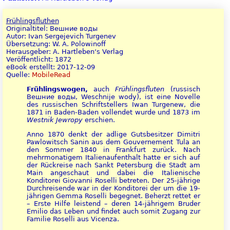
Frühlingsfluthen
Originaltitel: Вешние воды
Autor: Ivan Sergejevich Turgenev
Übersetzung: W. A. Polowinoff
Herausgeber: A. Hartleben‘s Verlag
Veröffentlicht: 1872
eBook erstellt: 2017-12-09
Quelle:
MobileRead
Frühlingswogen,
auch
Frühlingsfluten
(russisch
Вешние воды, Weschnije wody), ist eine Novelle
des russischen Schriftstellers Iwan Turgenew, die
1871 in Baden-Baden vollendet wurde und 1873 im
Westnik Jewropy
erschien.
Anno 1870 denkt der adlige Gutsbesitzer Dimitri
Pawlowitsch Sanin aus dem Gouvernement Tula an
den Sommer 1840 in Frankfurt zurück. Nach
mehrmonatigem Italienaufenthalt hatte er sich auf
der Rückreise nach Sankt Petersburg die Stadt am
Main angeschaut und dabei die Italienische
Konditorei Giovanni Roselli betreten. Der 25-jährige
Durchreisende war in der Konditorei der um die 19-
jährigen Gemma Roselli begegnet. Beherzt rettet er
– Erste Hilfe leistend – deren 14-jährigem Bruder
Emilio das Leben und findet auch somit Zugang zur
Familie Roselli aus Vicenza.