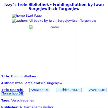
Izzy´s freie Bibliothek - Frühlingsfluthen by Iwan
Sergejewitsch Turgenjew
Start Page
All books by Iwan Sergejewitsch Turgenjew
Title:
Frühlingsfluthen
Author:
Iwan Sergejewitsch Turgenjew
Title-Search:
Amazon.DE
Buchfreund.DE
ZVAB.COM
Terrashop.DE
Tags:
Verschiedenes
Publisher:
A. Hartleben‘s Verlag