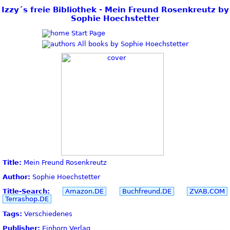
Izzy´s freie Bibliothek - Mein Freund Rosenkreutz by
Sophie Hoechstetter
Start Page
All books by Sophie Hoechstetter
Title:
Mein Freund Rosenkreutz
Author:
Sophie Hoechstetter
Title-Search:
Amazon.DE
Buchfreund.DE
ZVAB.COM
Terrashop.DE
Tags:
Verschiedenes
Publisher:
Einhorn Verlag