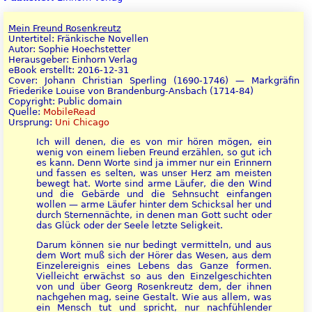
Mein Freund Rosenkreutz
Untertitel: Fränkische Novellen
Autor: Sophie Hoechstetter
Herausgeber: Einhorn Verlag
eBook erstellt: 2016-12-31
Cover: Johann Christian Sperling (1690-1746) — Markgräfin
Friederike Louise von Brandenburg-Ansbach (1714-84)
Copyright: Public domain
Quelle:
MobileRead
Ursprung:
Uni Chicago
Ich will denen, die es von mir hören mögen, ein
wenig von einem lieben Freund erzählen, so gut ich
es kann. Denn Worte sind ja immer nur ein Erinnern
und fassen es selten, was unser Herz am meisten
bewegt hat. Worte sind arme Läufer, die den Wind
und die Gebärde und die Sehnsucht einfangen
wollen — arme Läufer hinter dem Schicksal her und
durch Sternennächte, in denen man Gott sucht oder
das Glück oder der Seele letzte Seligkeit.
Darum können sie nur bedingt vermitteln, und aus
dem Wort muß sich der Hörer das Wesen, aus dem
Einzelereignis eines Lebens das Ganze formen.
Vielleicht erwächst so aus den Einzelgeschichten
von und über Georg Rosenkreutz dem, der ihnen
nachgehen mag, seine Gestalt. Wie aus allem, was
ein Mensch tut und spricht, nur nachfühlender