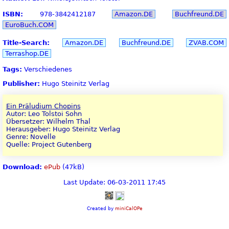
ISBN:
978-3842412187
Amazon.DE
Buchfreund.DE
EuroBuch.COM
Title-Search:
Amazon.DE
Buchfreund.DE
ZVAB.COM
Terrashop.DE
Tags:
Verschiedenes
Publisher:
Hugo Steinitz Verlag
Ein Präludium Chopins
Autor: Leo Tolstoi Sohn
Übersetzer: Wilhelm Thal
Herausgeber: Hugo Steinitz Verlag
Genre: Novelle
Quelle: Project Gutenberg
Download:
ePub
(47kB)
Last Update: 06-03-2011 17:45
Created by
miniCalOPe