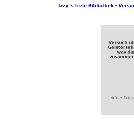
Izzy´s freie Bibliothek - Ve
Versuch ü
Geisterse
was da
zusammen
Arthur Scho