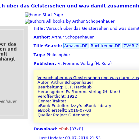
rsuch über das Geistersehen und was damit zusamme
Start Page
All books by Arthur Schopenhauer
Title:
Versuch über das Geistersehen und was dam
Author:
Arthur Schopenhauer
ber das
Title-Search:
Amazon.DE
Buchfreund.DE
ZVAB.
hen und
mit
Tags:
Philosophie
hängt
Publisher:
Fr. Fromms Verlag (H. Kurz)
Versuch über das Geistersehen und was damit z
Autor: Arthur Schopenhauer
Bearbeitung: G. F. Hartlaub
Herausgeber: Fr. Fromms Verlag (H. Kurz)
Veröffentlicht: 1922
Genre: Traktat
penhauer
eBook Ersteller: Izzy's eBook Library
eBook erstellt: 2016-07-03
Quelle: Project Gutenberg
Download:
ePub
(87kB)
Last Update: 03-07-2016 21:53