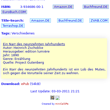
ISBN:
3-934686-00-1
Amazon.DE
Buchfreund.DE
EuroBuch.COM
Title-Search:
Amazon.DE
Buchfreund.DE
ZVAB.COM
Terrashop.DE
Tags:
Verschiedenes
Ein Narr des neunzehnten Jahrhunderts
Autor: Heinrich Zschokke
Herausgeber: edition lumière
Jahr: 1890
Genre: Erzählung
Quelle: Project Gutenberg
Ein Narr des neunzehnten Jahrhunderts
ist ein Lob des Mutes,
sich gegen die Vorurteile seiner Zeit zu wehren.
Download:
ePub
(54kB)
Last Update: 03-03-2011 21:21
Created by
miniCalOPe