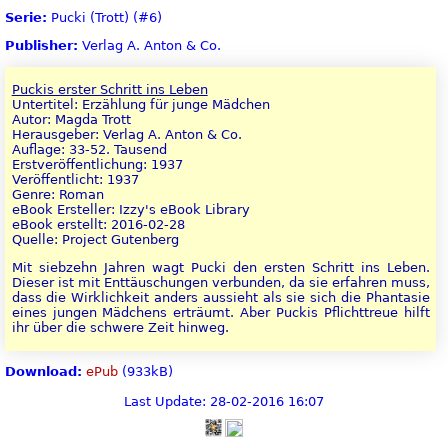
Serie:
Pucki (Trott) (#6)
Publisher:
Verlag A. Anton & Co.
Puckis erster Schritt ins Leben
Untertitel: Erzählung für junge Mädchen
Autor: Magda Trott
Herausgeber: Verlag A. Anton & Co.
Auflage: 33-52. Tausend
Erstveröffentlichung: 1937
Veröffentlicht: 1937
Genre: Roman
eBook Ersteller: Izzy's eBook Library
eBook erstellt: 2016-02-28
Quelle: Project Gutenberg
Mit siebzehn Jahren wagt Pucki den ersten Schritt ins Leben.
Dieser ist mit Enttäuschungen verbunden, da sie erfahren muss,
dass die Wirklichkeit anders aussieht als sie sich die Phantasie
eines jungen Mädchens erträumt. Aber Puckis Pflichttreue hilft
ihr über die schwere Zeit hinweg.
Download:
ePub
(933kB)
Last Update: 28-02-2016 16:07