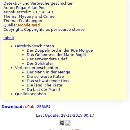
Detektiv- und Verbrechergeschichten
Autor: Edgar Allan Poe
eBook erstellt: 2015-03-01
Thema: Mystery and Crime
Thema: Erzählungen
Quelle:
MobileRead
Copyright: Copyrights as per source stories
Inhalt
Detektivgeschichten
Der Doppelmord in der Rue Morgue
Das Geheimnis der Marie Rogêt
Der entwendete Brief
Der Goldkäfer
Verbrechergeschichten
Der Mann in der Menge
Die schwarze Katze
Das schwatzende Herz
Die längliche Kiste
Du bist der Mann!
Quellenangaben
Download:
ePub
(256kB)
Last Update: 28-12-2015 00:17