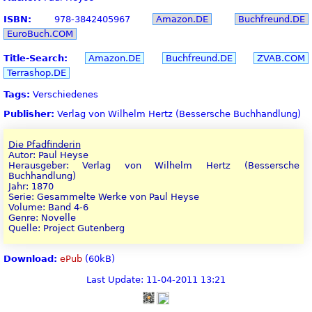
ISBN:
978-3842405967
Amazon.DE
Buchfreund.DE
EuroBuch.COM
Title-Search:
Amazon.DE
Buchfreund.DE
ZVAB.COM
Terrashop.DE
Tags:
Verschiedenes
Publisher:
Verlag von Wilhelm Hertz (Bessersche Buchhandlung)
Die Pfadfinderin
Autor: Paul Heyse
Herausgeber: Verlag von Wilhelm Hertz (Bessersche
Buchhandlung)
Jahr: 1870
Serie: Gesammelte Werke von Paul Heyse
Volume: Band 4-6
Genre: Novelle
Quelle: Project Gutenberg
Download:
ePub
(60kB)
Last Update: 11-04-2011 13:21