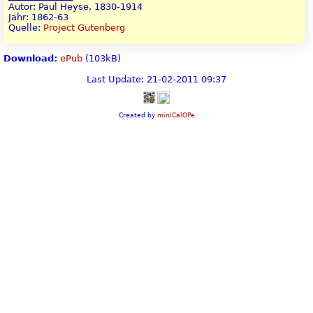
Autor: Paul Heyse, 1830-1914
Jahr: 1862-63
Quelle:
Project Gutenberg
Download:
ePub
(103kB)
Last Update: 21-02-2011 09:37
Created by
miniCalOPe