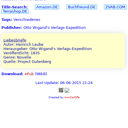
Title-Search:
Amazon.DE
Buchfreund.DE
ZVAB.COM
Terrashop.DE
Tags:
Verschiedenes
Publisher:
Otto Wigand's Verlags-Expedition
Liebesbriefe
Autor: Heinrich Laube
Herausgeber: Otto Wigand's Verlags-Expedition
Veröffentlicht: 1835
Genre: Novelle
Quelle: Project Gutenberg
Download:
ePub
(96kB)
Last Update: 06-06-2015 21:24
Created by
miniCalOPe