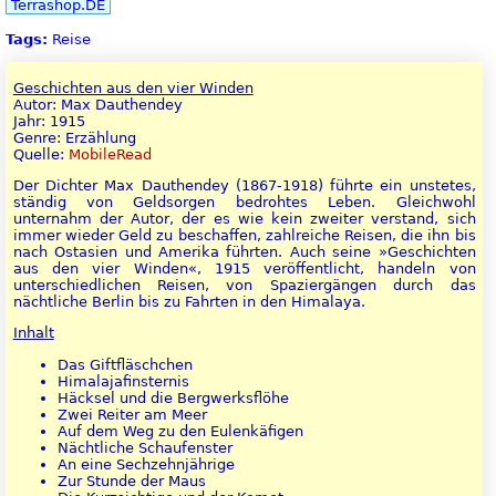
Terrashop.DE
Tags:
Reise
Geschichten aus den vier Winden
Autor: Max Dauthendey
Jahr: 1915
Genre: Erzählung
Quelle:
MobileRead
Der Dichter Max Dauthendey (1867-1918) führte ein unstetes,
ständig von Geldsorgen bedrohtes Leben. Gleichwohl
unternahm der Autor, der es wie kein zweiter verstand, sich
immer wieder Geld zu beschaffen, zahlreiche Reisen, die ihn bis
nach Ostasien und Amerika führten. Auch seine »Geschichten
aus den vier Winden«, 1915 veröffentlicht, handeln von
unterschiedlichen Reisen, von Spaziergängen durch das
nächtliche Berlin bis zu Fahrten in den Himalaya.
Inhalt
Das Giftfläschchen
Himalajafinsternis
Häcksel und die Bergwerksflöhe
Zwei Reiter am Meer
Auf dem Weg zu den Eulenkäfigen
Nächtliche Schaufenster
An eine Sechzehnjährige
Zur Stunde der Maus