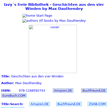
Izzy´s freie Bibliothek - Geschichten aus den vier
Winden by Max Dauthendey
Start Page
All books by Max Dauthendey
Title:
Geschichten aus den vier Winden
Author:
Max Dauthendey
ISBN:
978-1168592743
Amazon.DE
Buchfreund.DE
EuroBuch.COM
Title-Search:
Amazon.DE
Buchfreund.DE
ZVAB.COM