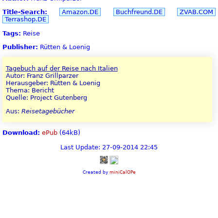
Title-Search:
Amazon.DE
Buchfreund.DE
ZVAB.COM
Terrashop.DE
Tags:
Reise
Publisher:
Rütten & Loenig
Tagebuch auf der Reise nach Italien
Autor: Franz Grillparzer
Herausgeber: Rütten & Loenig
Thema: Bericht
Quelle: Project Gutenberg
Aus:
Reisetagebücher
Download:
ePub
(64kB)
Last Update: 27-09-2014 22:45
Created by
miniCalOPe