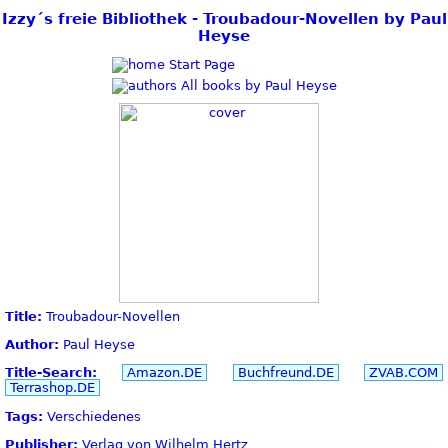
Izzy´s freie Bibliothek - Troubadour-Novellen by Paul
Heyse
Start Page
All books by Paul Heyse
Title:
Troubadour-Novellen
Author:
Paul Heyse
Title-Search:
Amazon.DE
Buchfreund.DE
ZVAB.COM
Terrashop.DE
Tags:
Verschiedenes
Publisher:
Verlag von Wilhelm Hertz