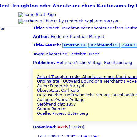
 Ardent Troughton oder Abenteuer eines Kaufmanns by 
Start Page
All books by Frederick Kapitaen Marryat
Title:
Ardent Troughton oder Abenteuer eines Kauf
Author:
Frederick Kapitaen Marryat
Title-Search:
Amazon.DE
Buchfreund.DE
ZVAB.
Tags:
Abenteuer, Seefahrt+Meer
Publisher:
Hoffmann'sche Verlags-Buchhandlung
Ardent Troughton oder Abenteuer eines Kaufmann
Originaltitel: Outward Bound or a Merchant's Adve
Autor: Frederick Marryat
Übersetzer: Carl Kolb
Herausgeber: Hoffmann'sche Verlags-Buchhandlu
Auflage: Zweite Auflage
Veröffentlicht: 1857
Genre: Roman
Quelle: Project Gutenberg
Download:
ePub
(524kB)
Last Update: 28-05-2014 21:47