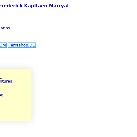
Frederick Kapitaen Marryat
manns
COM
Terrashop.DE
s
ntures
ng