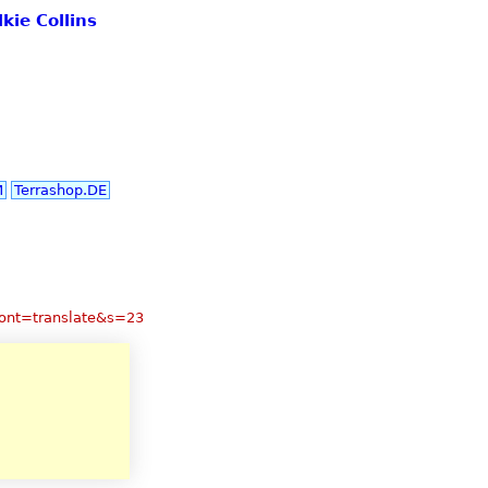
kie Collins
M
Terrashop.DE
cont=translate&s=23