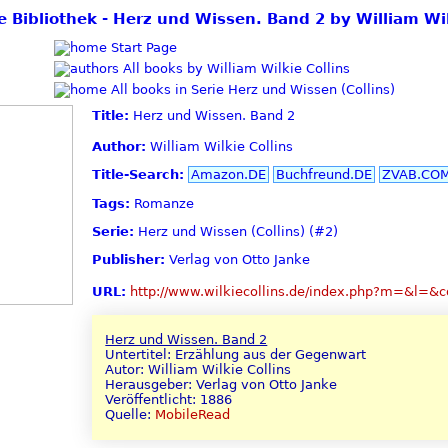
ie Bibliothek - Herz und Wissen. Band 2 by William Wil
Start Page
All books by William Wilkie Collins
All books in Serie Herz und Wissen (Collins)
Title:
Herz und Wissen. Band 2
Author:
William Wilkie Collins
Title-Search:
Amazon.DE
Buchfreund.DE
ZVAB.CO
Tags:
Romanze
Serie:
Herz und Wissen (Collins) (#2)
Publisher:
Verlag von Otto Janke
URL:
http://www.wilkiecollins.de/index.php?m=&l=&
Herz und Wissen. Band 2
Untertitel: Erzählung aus der Gegenwart
Autor: William Wilkie Collins
Herausgeber: Verlag von Otto Janke
Veröffentlicht: 1886
Quelle:
MobileRead