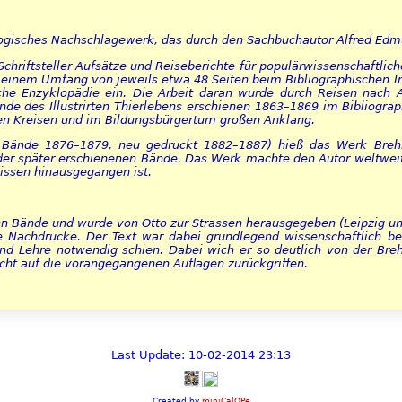
logisches Nachschlagewerk, das durch den Sachbuchautor Alfred Ed
 Schriftsteller Aufsätze und Reiseberichte für populärwissenschaftlic
einem Umfang von jeweils etwa 48 Seiten beim Bibliographischen Inst
che Enzyklopädie ein. Die Arbeit daran wurde durch Reisen nach A
ände des Illustrirten Thierlebens erschienen 1863–1869 im Bibliogra
iten Kreisen und im Bildungsbürgertum großen Anklang.
 Bände 1876–1879, neu gedruckt 1882–1887) hieß das Werk Brehm
 der später erschienenen Bände. Das Werk machte den Autor weltweit 
issen hinausgegangen ist.
hn Bände und wurde von Otto zur Strassen herausgegeben (Leipzig und
 Nachdrucke. Der Text war dabei grundlegend wissenschaftlich be
und Lehre notwendig schien. Dabei wich er so deutlich von der Bre
ht auf die vorangegangenen Auflagen zurückgriffen.
Last Update: 10-02-2014 23:13
Created by
miniCalOPe