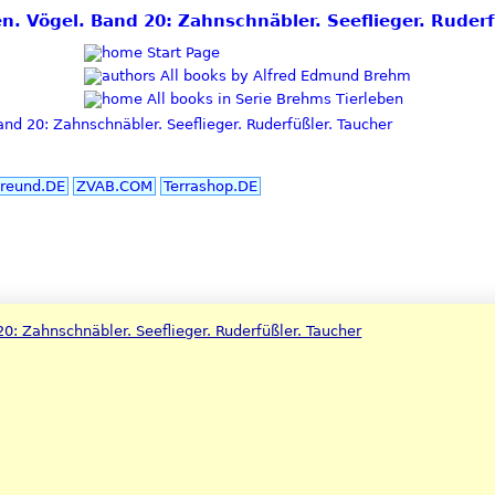
ben. Vögel. Band 20: Zahnschnäbler. Seeflieger. Rud
Start Page
All books by Alfred Edmund Brehm
All books in Serie Brehms Tierleben
nd 20: Zahnschnäbler. Seeflieger. Ruderfüßler. Taucher
reund.DE
ZVAB.COM
Terrashop.DE
0: Zahnschnäbler. Seeflieger. Ruderfüßler. Taucher