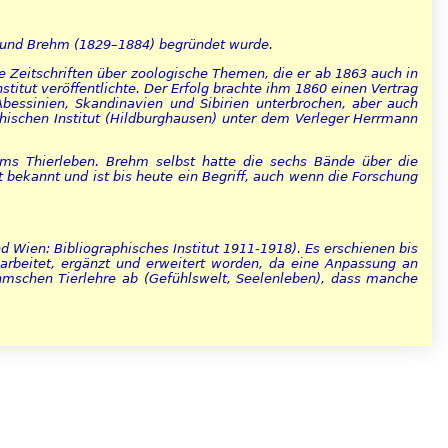
mund Brehm (1829–1884) begründet wurde.
he Zeitschriften über zoologische Themen, die er ab 1863 auch in
itut veröffentlichte. Der Erfolg brachte ihm 1860 einen Vertrag
bessinien, Skandinavien und Sibirien unterbrochen, aber auch
phischen Institut (Hildburghausen) unter dem Verleger Herrmann
s Thierleben. Brehm selbst hatte die sechs Bände über die
bekannt und ist bis heute ein Begriff, auch wenn die Forschung
 Wien: Bibliographisches Institut 1911-1918). Es erschienen bis
arbeitet, ergänzt und erweitert worden, da eine Anpassung an
hmschen Tierlehre ab (Gefühlswelt, Seelenleben), dass manche