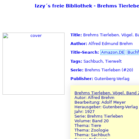
Izzy´s freie Bibliothek - Brehms Tierle
Title:
Brehms Tierleben. Vögel. Ba
Author:
Alfred Edmund Brehm
Title-Search:
Amazon.DE
Buchf
Tags:
Sachbuch, Tierwelt
Serie:
Brehms Tierleben (#20)
Publisher:
Gutenberg-Verlag
Brehms Tierleben. Vögel. Band 2
Autor: Alfred Brehm
Bearbeitung: Adolf Meyer
Herausgeber: Gutenberg-Verlag
Jahr: 1927
Serie: Brehms Tierleben
Volume: Band 20
Thema: Tiere
Thema: Zoologie
Thema: Sachbuch