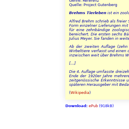
Genre: Referenz
Quelle: Project Gutenberg
Brehms Tierleben
ist ein zoo
Alfred Brehm schrieb als freier
Form einzelner Lieferungen mit 
für eine zehnbändige zoologis
bereichert. Die ersten sechs B
Julius Meyer. Sie fanden in we
Ab der zweiten Auflage (zehn
Wirbeltiere verfasst und einen
inzwischen weit über Brehms W
[…]
Die 4. Auflage umfasste dreize
Ende der 1920er Jahre mehrere
zeitgenössische Erkenntnisse 
späteren Herausgeber mit Bedac
(
Wikipedia
)
Download:
ePub
(918kB)