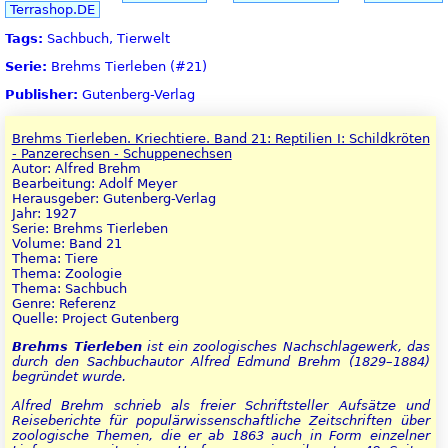
Terrashop.DE
Tags:
Sachbuch, Tierwelt
Serie:
Brehms Tierleben (#21)
Publisher:
Gutenberg-Verlag
Brehms Tierleben. Kriechtiere. Band 21: Reptilien I: Schildkröten
- Panzerechsen - Schuppenechsen
Autor: Alfred Brehm
Bearbeitung: Adolf Meyer
Herausgeber: Gutenberg-Verlag
Jahr: 1927
Serie: Brehms Tierleben
Volume: Band 21
Thema: Tiere
Thema: Zoologie
Thema: Sachbuch
Genre: Referenz
Quelle: Project Gutenberg
Brehms Tierleben
ist ein zoologisches Nachschlagewerk, das
durch den Sachbuchautor Alfred Edmund Brehm (1829–1884)
begründet wurde.
Alfred Brehm schrieb als freier Schriftsteller Aufsätze und
Reiseberichte für populärwissenschaftliche Zeitschriften über
zoologische Themen, die er ab 1863 auch in Form einzelner