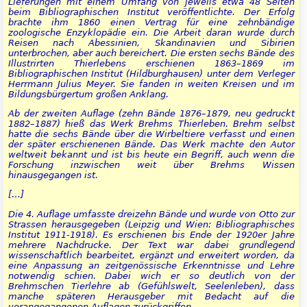
Lieferungen mit einem Umfang von jeweils etwa 48 Seiten
beim Bibliographischen Institut veröffentlichte. Der Erfolg
brachte ihm 1860 einen Vertrag für eine zehnbändige
zoologische Enzyklopädie ein. Die Arbeit daran wurde durch
Reisen nach Abessinien, Skandinavien und Sibirien
unterbrochen, aber auch bereichert. Die ersten sechs Bände des
Illustrirten Thierlebens erschienen 1863–1869 im
Bibliographischen Institut (Hildburghausen) unter dem Verleger
Herrmann Julius Meyer. Sie fanden in weiten Kreisen und im
Bildungsbürgertum großen Anklang.
Ab der zweiten Auflage (zehn Bände 1876–1879, neu gedruckt
1882–1887) hieß das Werk Brehms Thierleben. Brehm selbst
hatte die sechs Bände über die Wirbeltiere verfasst und einen
der später erschienenen Bände. Das Werk machte den Autor
weltweit bekannt und ist bis heute ein Begriff, auch wenn die
Forschung inzwischen weit über Brehms Wissen
hinausgegangen ist.
[…]
Die 4. Auflage umfasste dreizehn Bände und wurde von Otto zur
Strassen herausgegeben (Leipzig und Wien: Bibliographisches
Institut 1911-1918). Es erschienen bis Ende der 1920er Jahre
mehrere Nachdrucke. Der Text war dabei grundlegend
wissenschaftlich bearbeitet, ergänzt und erweitert worden, da
eine Anpassung an zeitgenössische Erkenntnisse und Lehre
notwendig schien. Dabei wich er so deutlich von der
Brehmschen Tierlehre ab (Gefühlswelt, Seelenleben), dass
manche späteren Herausgeber mit Bedacht auf die
vorangegangenen Auflagen zurückgriffen.