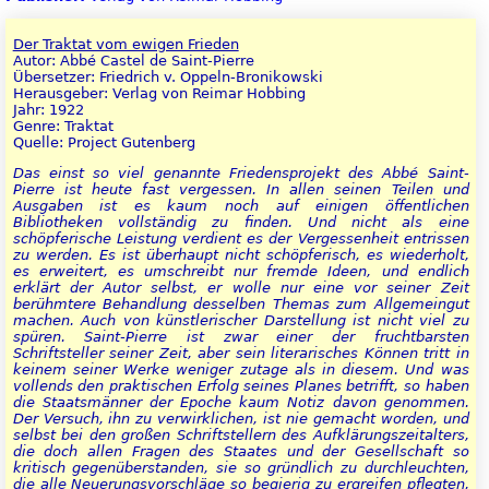
Der Traktat vom ewigen Frieden
Autor: Abbé Castel de Saint-Pierre
Übersetzer: Friedrich v. Oppeln-Bronikowski
Herausgeber: Verlag von Reimar Hobbing
Jahr: 1922
Genre: Traktat
Quelle: Project Gutenberg
Das einst so viel genannte Friedensprojekt des Abbé Saint-
Pierre ist heute fast vergessen. In allen seinen Teilen und
Ausgaben ist es kaum noch auf einigen öffentlichen
Bibliotheken vollständig zu finden. Und nicht als eine
schöpferische Leistung verdient es der Vergessenheit entrissen
zu werden. Es ist überhaupt nicht schöpferisch, es wiederholt,
es erweitert, es umschreibt nur fremde Ideen, und endlich
erklärt der Autor selbst, er wolle nur eine vor seiner Zeit
berühmtere Behandlung desselben Themas zum Allgemeingut
machen. Auch von künstlerischer Darstellung ist nicht viel zu
spüren. Saint-Pierre ist zwar einer der fruchtbarsten
Schriftsteller seiner Zeit, aber sein literarisches Können tritt in
keinem seiner Werke weniger zutage als in diesem. Und was
vollends den praktischen Erfolg seines Planes betrifft, so haben
die Staatsmänner der Epoche kaum Notiz davon genommen.
Der Versuch, ihn zu verwirklichen, ist nie gemacht worden, und
selbst bei den großen Schriftstellern des Aufklärungszeitalters,
die doch allen Fragen des Staates und der Gesellschaft so
kritisch gegenüberstanden, sie so gründlich zu durchleuchten,
die alle Neuerungsvorschläge so begierig zu ergreifen pflegten,