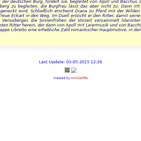
f der deutschen Burg, fordert sie, begleitet von Apoll und Bacchus 
berg zu begleiten, die Burgfrau lässt das aber nicht zu. Dann irr
geneckt wird. Schließlich erscheint Diana zu Pferd mit der Wilde
 Treue Eckart in den Weg. Im Duell ersticht er den Ritter, damit sei
s Venusberges die Sinnenfrohen der Vorzeit versammelt (darunt
toten Ritter herein, der dann von Apoll mit Leiermusik und von Bacch
appe Libretto eine erhebliche Zahl romantischer Hauptmotive, in dere
Last Update: 03-05-2015 12:26
Created by
miniCalOPe