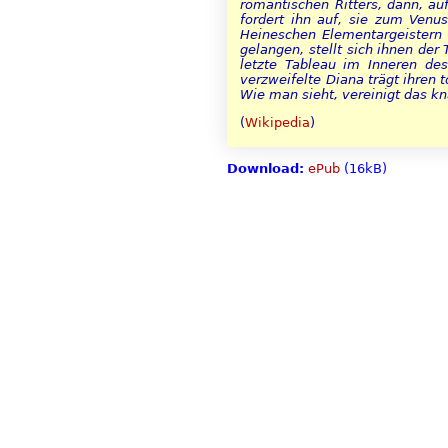
romantischen Ritters, dann, au
fordert ihn auf, sie zum Venus
Heineschen Elementargeistern 
gelangen, stellt sich ihnen der
letzte Tableau im Inneren de
verzweifelte Diana trägt ihren 
Wie man sieht, vereinigt das kn
(
Wikipedia
)
Download:
ePub
(16kB)