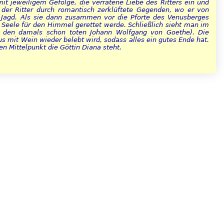
mit jeweiligem Gefolge, die verratene Liebe des Ritters ein und
t der Ritter durch romantisch zerklüftete Gegenden, wo er von
n Jagd. Als sie dann zusammen vor die Pforte des Venusberges
ne Seele für den Himmel gerettet werde. Schließlich sieht man im
er den damals schon toten Johann Wolfgang von Goethe). Die
us mit Wein wieder belebt wird, sodass alles ein gutes Ende hat.
n Mittelpunkt die Göttin Diana steht.