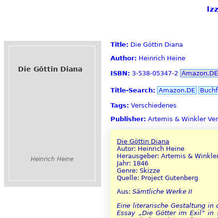
Iz
Title:
Die Göttin Diana
Author:
Heinrich Heine
Die Göttin Diana
ISBN:
3-538-05347-2
Amazon.DE
Title-Search:
Amazon.DE
Buchf
Tags:
Verschiedenes
Publisher:
Artemis & Winkler Ver
Die Göttin Diana
Autor: Heinrich Heine
Herausgeber: Artemis & Winkler
Heinrich Heine
Jahr: 1846
Genre: Skizze
Quelle: Project Gutenberg
Aus:
Sämtliche Werke II
Eine literarische Gestaltung in
Essay „Die Götter im Exil“ in