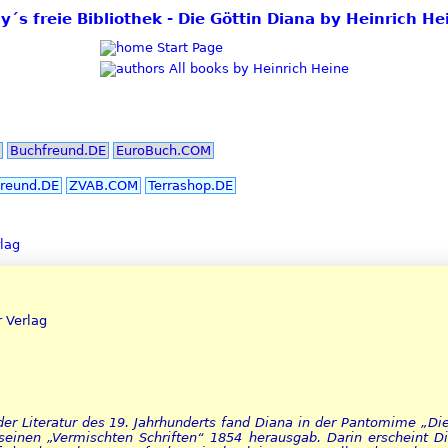
zy´s freie Bibliothek - Die Göttin Diana by Heinrich He
Start Page
All books by Heinrich Heine
Buchfreund.DE
EuroBuch.COM
reund.DE
ZVAB.COM
Terrashop.DE
lag
 Verlag
 der Literatur des 19. Jahrhunderts fand Diana in der Pantomime „Di
 seinen „Vermischten Schriften“ 1854 herausgab. Darin erscheint 