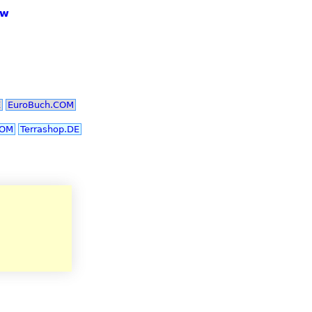
ow
E
EuroBuch.COM
COM
Terrashop.DE