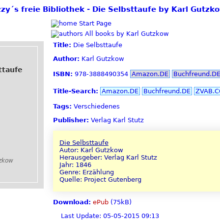
zzy´s freie Bibliothek - Die Selbsttaufe by Karl Gutzk
Start Page
All books by Karl Gutzkow
Title:
Die Selbsttaufe
Author:
Karl Gutzkow
ttaufe
ISBN:
978-3888490354
Amazon.DE
Buchfreund.D
Title-Search:
Amazon.DE
Buchfreund.DE
ZVAB.
Tags:
Verschiedenes
Publisher:
Verlag Karl Stutz
Die Selbsttaufe
Autor: Karl Gutzkow
Herausgeber: Verlag Karl Stutz
tzkow
Jahr: 1846
Genre: Erzählung
Quelle: Project Gutenberg
Download:
ePub
(75kB)
Last Update: 05-05-2015 09:13