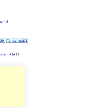
heim)
COM
Terrashop.DE
rnheim) (#1)