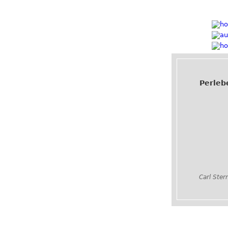
Perleb
Carl Ste