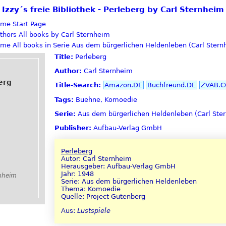
Izzy´s freie Bibliothek - Perleberg by Carl Sternheim
Start Page
All books by Carl Sternheim
All books in Serie Aus dem bürgerlichen Heldenleben (Carl Stern
Title:
Perleberg
Author:
Carl Sternheim
erg
Title-Search:
Amazon.DE
Buchfreund.DE
ZVAB.
Tags:
Buehne, Komoedie
Serie:
Aus dem bürgerlichen Heldenleben (Carl Ste
Publisher:
Aufbau-Verlag GmbH
Perleberg
Autor: Carl Sternheim
Herausgeber: Aufbau-Verlag GmbH
Jahr: 1948
rnheim
Serie: Aus dem bürgerlichen Heldenleben
Thema: Komoedie
Quelle: Project Gutenberg
Aus:
Lustspiele