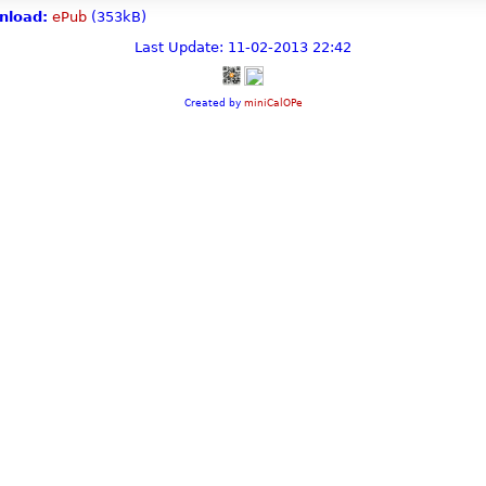
nload:
ePub
(353kB)
Last Update: 11-02-2013 22:42
Created by
miniCalOPe