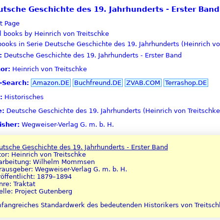
Deutsche Geschichte des 19. Jahrhunderts - Erster Band
t Page
l books by Heinrich von Treitschke
books in Serie Deutsche Geschichte des 19. Jahrhunderts (Heinrich vo
:
Deutsche Geschichte des 19. Jahrhunderts - Erster Band
or:
Heinrich von Treitschke
e-Search:
Amazon.DE
Buchfreund.DE
ZVAB.COM
Terrashop.DE
:
Historisches
e:
Deutsche Geschichte des 19. Jahrhunderts (Heinrich von Treitschke
isher:
Wegweiser-Verlag G. m. b. H.
tsche Geschichte des 19. Jahrhunderts - Erster Band
or: Heinrich von Treitschke
arbeitung: Wilhelm Mommsen
rausgeber: Wegweiser-Verlag G. m. b. H.
öffentlicht: 1879–1894
re: Traktat
lle: Project Gutenberg
fangreiches Standardwerk des bedeutenden Historikers von Treitschk