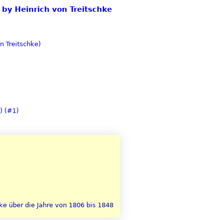
 by Heinrich von Treitschke
n Treitschke)
) (#1)
e über die Jahre von 1806 bis 1848