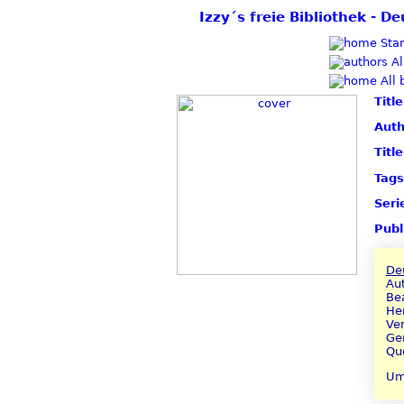
Izzy´s freie Bibliothek - 
Star
Al
All 
Title
Auth
Titl
Tags
Seri
Publ
Deu
Aut
Be
He
Ver
Gen
Que
Um