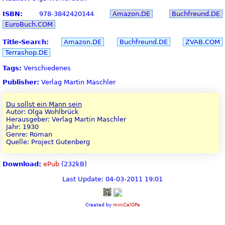
ISBN:
978-3842420144
Amazon.DE
Buchfreund.DE
EuroBuch.COM
Title-Search:
Amazon.DE
Buchfreund.DE
ZVAB.COM
Terrashop.DE
Tags:
Verschiedenes
Publisher:
Verlag Martin Maschler
Du sollst ein Mann sein
Autor: Olga Wohlbrück
Herausgeber: Verlag Martin Maschler
Jahr: 1930
Genre: Roman
Quelle: Project Gutenberg
Download:
ePub
(232kB)
Last Update: 04-03-2011 19:01
Created by
miniCalOPe