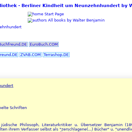
ibliothek - Berliner Kindheit um Neunzehnhundert by 
Start Page
All books by Walter Benjamin
zehnhundert
Buchfreund.DE
EuroBuch.COM
reund.DE
ZVAB.COM
Terrashop.DE
hundert
elte Schriften
jüdische Philosoph, Literaturkritiker u. Übersetzer Benjamin (1
n ihrem Verfasser selbst als "zerschlagene(...) Bücher" u. "unendlic