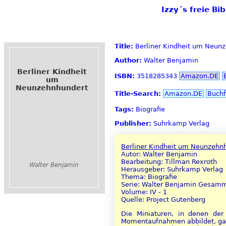
Izzy´s freie B
Title:
Berliner Kindheit um Neun
Author:
Walter Benjamin
Berliner Kindheit
ISBN:
3518285343
Amazon.DE
um
Neunzehnhundert
Title-Search:
Amazon.DE
Buchf
Tags:
Biografie
Publisher:
Suhrkamp Verlag
Berliner Kindheit um Neunzehn
Autor: Walter Benjamin
Bearbeitung: Tillman Rexroth
Walter Benjamin
Herausgeber: Suhrkamp Verlag
Thema: Biografie
Serie: Walter Benjamin Gesamm
Volume: IV - 1
Quelle: Project Gutenberg
Die Miniaturen, in denen der 
Momentaufnahmen abbildet, galte