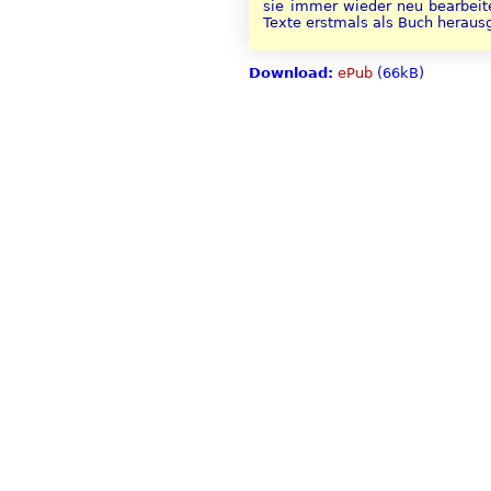
sie immer wieder neu bearbeite
Texte erstmals als Buch heraus
Download:
ePub
(66kB)