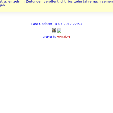
t u. einzeln in Zeitungen veröffentlicht, bis zehn Jahre nach seine
gab.
Last Update: 14-07-2012 22:53
Created by
miniCalOPe