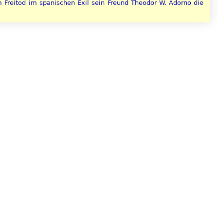
m Freitod im spanischen Exil sein Freund Theodor W. Adorno die