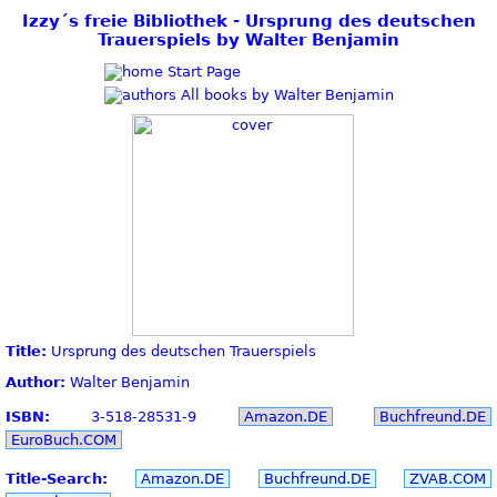
Izzy´s freie Bibliothek - Ursprung des deutschen
Trauerspiels by Walter Benjamin
Start Page
All books by Walter Benjamin
Title:
Ursprung des deutschen Trauerspiels
Author:
Walter Benjamin
ISBN:
3-518-28531-9
Amazon.DE
Buchfreund.DE
EuroBuch.COM
Title-Search:
Amazon.DE
Buchfreund.DE
ZVAB.COM