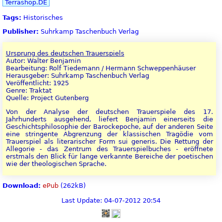
Terrashop.DE
Tags:
Historisches
Publisher:
Suhrkamp Taschenbuch Verlag
Ursprung des deutschen Trauerspiels
Autor: Walter Benjamin
Bearbeitung: Rolf Tiedemann / Hermann Schweppenhäuser
Herausgeber: Suhrkamp Taschenbuch Verlag
Veröffentlicht: 1925
Genre: Traktat
Quelle: Project Gutenberg
Von der Analyse der deutschen Trauerspiele des 17.
Jahrhunderts ausgehend, liefert Benjamin einerseits die
Geschichtsphilosophie der Barockepoche, auf der anderen Seite
eine stringente Abgrenzung der klassischen Tragödie vom
Trauerspiel als literarischer Form sui generis. Die Rettung der
Allegorie - das Zentrum des Trauerspielbuches - eröffnete
erstmals den Blick für lange verkannte Bereiche der poetischen
wie der theologischen Sprache.
Download:
ePub
(262kB)
Last Update: 04-07-2012 20:54