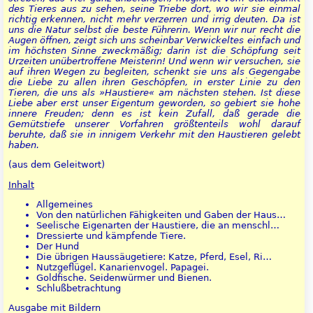
des Tieres aus zu sehen, seine Triebe dort, wo wir sie einmal
richtig erkennen, nicht mehr verzerren und irrig deuten. Da ist
uns die Natur selbst die beste Führerin. Wenn wir nur recht die
Augen öffnen, zeigt sich uns scheinbar Verwickeltes einfach und
im höchsten Sinne zweckmäßig; darin ist die Schöpfung seit
Urzeiten unübertroffene Meisterin! Und wenn wir versuchen, sie
auf ihren Wegen zu begleiten, schenkt sie uns als Gegengabe
die Liebe zu allen ihren Geschöpfen, in erster Linie zu den
Tieren, die uns als »Haustiere« am nächsten stehen. Ist diese
Liebe aber erst unser Eigentum geworden, so gebiert sie hohe
innere Freuden; denn es ist kein Zufall, daß gerade die
Gemütstiefe unserer Vorfahren größtenteils wohl darauf
beruhte, daß sie in innigem Verkehr mit den Haustieren gelebt
haben.
(aus dem Geleitwort)
Inhalt
Allgemeines
Von den natürlichen Fähigkeiten und Gaben der Haus…
Seelische Eigenarten der Haustiere, die an menschl…
Dressierte und kämpfende Tiere.
Der Hund
Die übrigen Haussäugetiere: Katze, Pferd, Esel, Ri…
Nutzgeflügel. Kanarienvogel. Papagei.
Goldfische. Seidenwürmer und Bienen.
Schlußbetrachtung
Ausgabe mit Bildern