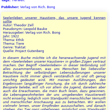
Tags:
Tierwelt
Publisher:
Verlag von Rich. Bong
Seelenleben unserer Haustiere, das unsere Jugend kennen
sollte
Autor: Theodor Zell
Pseudonym: Leopold Bauke
Herausgeber: Verlag von Rich. Bong
Jahr: 1922
Thema: Ethik
Thema: Tiere
Genre: Traktat
Quelle: Project Gutenberg
In diesem Buche möchte ich die heranwachsende Jugend mit
dem »Seelenleben unserer Haustiere« in großen Zügen vertraut
machen. Der Begriff »Seelenleben« in dieser Verbindung soll
alles zusammenfassen, was uns Menschen bei liebevoller
Betrachtung der selbständigen Lebensäußerungen unserer
Haustiere nicht immer gleich verständlich ist und oft genug
unrichtig gedeutet wird. Mit meinen Ausführungen, den
Ergebnissen langjähriger Forschung, die ich durch zahlreiche
Beispiele belebe, will ich vor allem die Jugend, daneben aber
auch die Erwachsenen, die mein Buch lesen, dazu gewinnen,
die Lebensgewohnheiten der uns umgebenden Haustierwelt
nicht einseitig, lediglich vom Standpunkt menschlicher Vernunft
und menschlicher Anschauung aus zu betrachten. Wir wollen
vielmehr lernen, unser Empfinden auszuschalten, und danach
streben, das Tier ganz unbefangen, möglichst vom Standpunkt