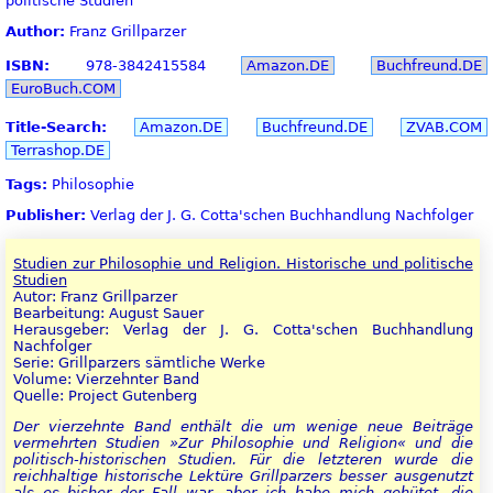
politische Studien
Author:
Franz Grillparzer
ISBN:
978-3842415584
Amazon.DE
Buchfreund.DE
EuroBuch.COM
Title-Search:
Amazon.DE
Buchfreund.DE
ZVAB.COM
Terrashop.DE
Tags:
Philosophie
Publisher:
Verlag der J. G. Cotta'schen Buchhandlung Nachfolger
Studien zur Philosophie und Religion. Historische und politische
Studien
Autor: Franz Grillparzer
Bearbeitung: August Sauer
Herausgeber: Verlag der J. G. Cotta'schen Buchhandlung
Nachfolger
Serie: Grillparzers sämtliche Werke
Volume: Vierzehnter Band
Quelle: Project Gutenberg
Der vierzehnte Band enthält die um wenige neue Beiträge
vermehrten Studien »Zur Philosophie und Religion« und die
politisch-historischen Studien. Für die letzteren wurde die
reichhaltige historische Lektüre Grillparzers besser ausgenutzt
als es bisher der Fall war, aber ich habe mich gehütet, die