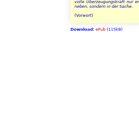
volle Überzeugungskraft nur er
neben, sondern in der Sache.
(Vorwort)
Download:
ePub
(115kB)