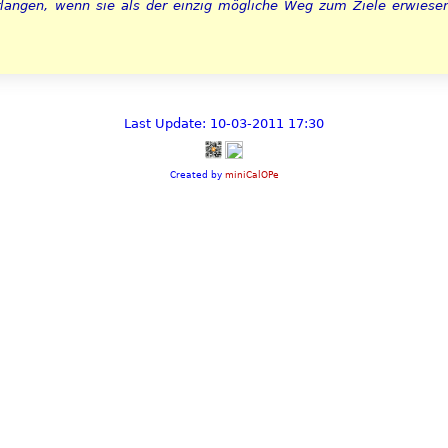
langen, wenn sie als der einzig mögliche Weg zum Ziele erwiesen w
Last Update: 10-03-2011 17:30
Created by
miniCalOPe