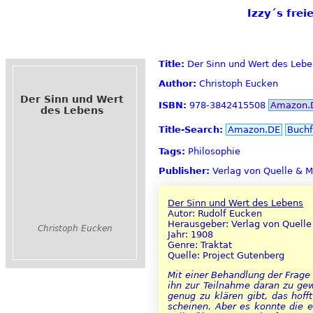
Izzy´s fre
Title:
Der Sinn und Wert des Lebe
Author:
Christoph Eucken
Der Sinn und Wert
ISBN:
978-3842415508
Amazon.
des Lebens
Title-Search:
Amazon.DE
Buchf
Tags:
Philosophie
Publisher:
Verlag von Quelle & 
Der Sinn und Wert des Lebens
Autor: Rudolf Eucken
Herausgeber: Verlag von Quell
Christoph Eucken
Jahr: 1908
Genre: Traktat
Quelle: Project Gutenberg
Mit einer Behandlung der Frag
ihn zur Teilnahme daran zu ge
genug zu klären gibt, das hoff
scheinen. Aber es konnte die e