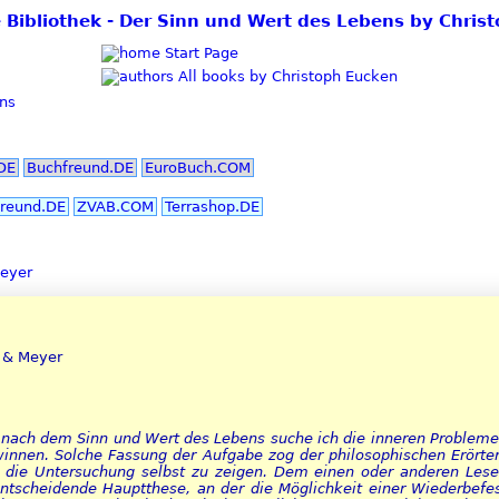
ie Bibliothek - Der Sinn und Wert des Lebens by Chris
Start Page
All books by Christoph Eucken
ns
DE
Buchfreund.DE
EuroBuch.COM
reund.DE
ZVAB.COM
Terrashop.DE
Meyer
e & Meyer
e nach dem Sinn und Wert des Lebens suche ich die inneren Problem
winnen. Solche Fassung der Aufgabe zog der philosophischen Erörte
t die Untersuchung selbst zu zeigen. Dem einen oder anderen Leser 
ntscheidende Hauptthese, an der die Möglichkeit einer Wiederbefes