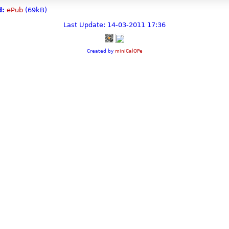
:
ePub
(69kB)
Last Update: 14-03-2011 17:36
Created by
miniCalOPe