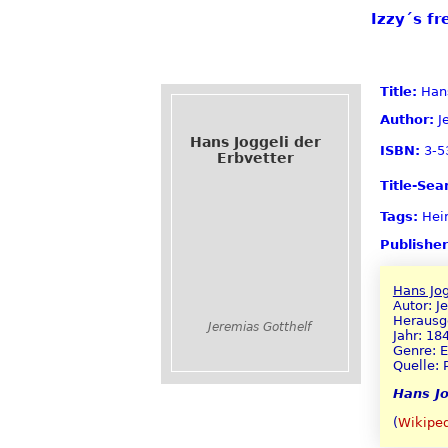
Izzy´s fr
Title:
Hans
Author:
Je
Hans Joggeli der
ISBN:
3-5
Erbvetter
Title-Sea
Tags:
Hei
Publisher
Hans Jog
Autor: J
Herausge
Jeremias Gotthelf
Jahr: 18
Genre: 
Quelle: 
Hans Jo
(
Wikipe