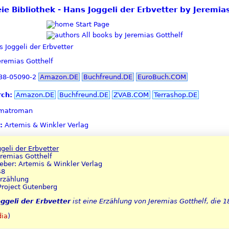
eie Bibliothek - Hans Joggeli der Erbvetter by Jeremia
Start Page
All books by Jeremias Gotthelf
 Joggeli der Erbvetter
remias Gotthelf
38-05090-2
Amazon.DE
Buchfreund.DE
EuroBuch.COM
rch:
Amazon.DE
Buchfreund.DE
ZVAB.COM
Terrashop.DE
matroman
:
Artemis & Winkler Verlag
geli der Erbvetter
eremias Gotthelf
ber: Artemis & Winkler Verlag
48
Erzählung
Project Gutenberg
ggeli der Erbvetter
ist eine Erzählung von Jeremias Gotthelf, die 1
dia
)