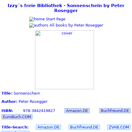
Izzy´s freie Bibliothek - Sonnenschein by Peter
Rosegger
Start Page
All books by Peter Rosegger
Title:
Sonnenschein
Author:
Peter Rosegger
ISBN:
978-3842419827
Amazon.DE
Buchfreund.DE
EuroBuch.COM
Title-Search:
Amazon.DE
Buchfreund.DE
ZVAB.COM