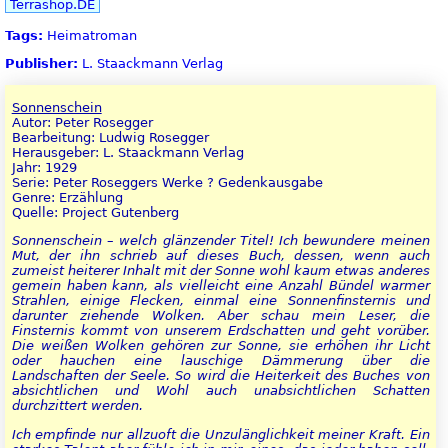
Terrashop.DE
Tags:
Heimatroman
Publisher:
L. Staackmann Verlag
Sonnenschein
Autor: Peter Rosegger
Bearbeitung: Ludwig Rosegger
Herausgeber: L. Staackmann Verlag
Jahr: 1929
Serie: Peter Roseggers Werke ? Gedenkausgabe
Genre: Erzählung
Quelle: Project Gutenberg
Sonnenschein – welch glänzender Titel! Ich bewundere meinen
Mut, der ihn schrieb auf dieses Buch, dessen, wenn auch
zumeist heiterer Inhalt mit der Sonne wohl kaum etwas anderes
gemein haben kann, als vielleicht eine Anzahl Bündel warmer
Strahlen, einige Flecken, einmal eine Sonnenfinsternis und
darunter ziehende Wolken. Aber schau mein Leser, die
Finsternis kommt von unserem Erdschatten und geht vorüber.
Die weißen Wolken gehören zur Sonne, sie erhöhen ihr Licht
oder hauchen eine lauschige Dämmerung über die
Landschaften der Seele. So wird die Heiterkeit des Buches von
absichtlichen und Wohl auch unabsichtlichen Schatten
durchzittert werden.
Ich empfinde nur allzuoft die Unzulänglichkeit meiner Kraft. Ein